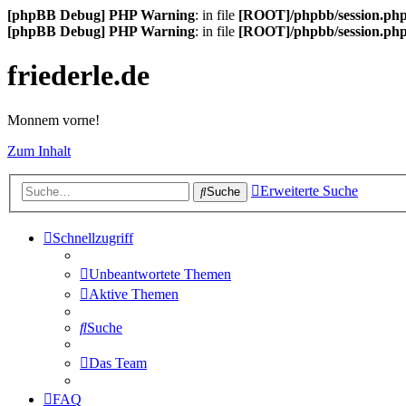
[phpBB Debug] PHP Warning
: in file
[ROOT]/phpbb/session.ph
[phpBB Debug] PHP Warning
: in file
[ROOT]/phpbb/session.ph
friederle.de
Monnem vorne!
Zum Inhalt
Erweiterte Suche
Suche
Schnellzugriff
Unbeantwortete Themen
Aktive Themen
Suche
Das Team
FAQ