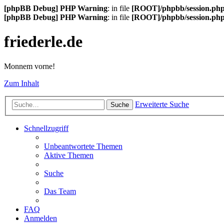
[phpBB Debug] PHP Warning
: in file
[ROOT]/phpbb/session.ph
[phpBB Debug] PHP Warning
: in file
[ROOT]/phpbb/session.ph
friederle.de
Monnem vorne!
Zum Inhalt
Erweiterte Suche
Suche
Schnellzugriff
Unbeantwortete Themen
Aktive Themen
Suche
Das Team
FAQ
Anmelden