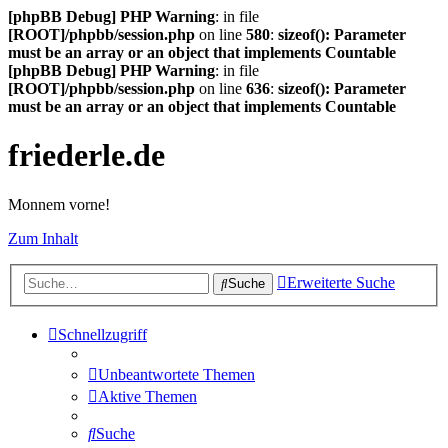
[phpBB Debug] PHP Warning
: in file
[ROOT]/phpbb/session.php
on line
580
:
sizeof(): Parameter
must be an array or an object that implements Countable
[phpBB Debug] PHP Warning
: in file
[ROOT]/phpbb/session.php
on line
636
:
sizeof(): Parameter
must be an array or an object that implements Countable
friederle.de
Monnem vorne!
Zum Inhalt
Erweiterte Suche
Suche
Schnellzugriff
Unbeantwortete Themen
Aktive Themen
Suche