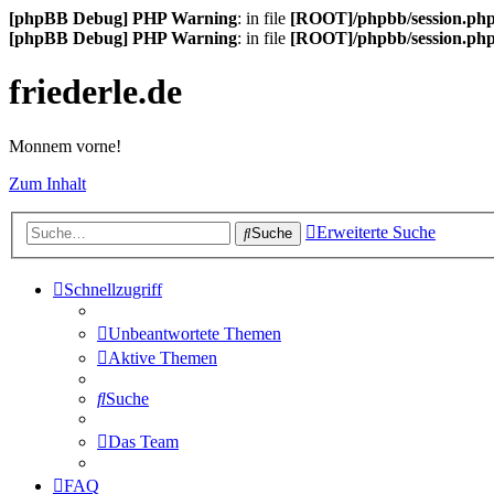
[phpBB Debug] PHP Warning
: in file
[ROOT]/phpbb/session.ph
[phpBB Debug] PHP Warning
: in file
[ROOT]/phpbb/session.ph
friederle.de
Monnem vorne!
Zum Inhalt
Erweiterte Suche
Suche
Schnellzugriff
Unbeantwortete Themen
Aktive Themen
Suche
Das Team
FAQ