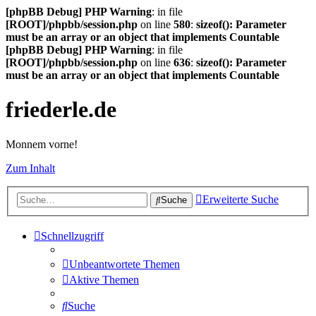
[phpBB Debug] PHP Warning
: in file
[ROOT]/phpbb/session.php
on line
580
:
sizeof(): Parameter
must be an array or an object that implements Countable
[phpBB Debug] PHP Warning
: in file
[ROOT]/phpbb/session.php
on line
636
:
sizeof(): Parameter
must be an array or an object that implements Countable
friederle.de
Monnem vorne!
Zum Inhalt
Erweiterte Suche
Suche
Schnellzugriff
Unbeantwortete Themen
Aktive Themen
Suche