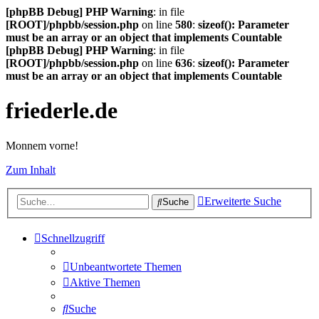
[phpBB Debug] PHP Warning
: in file
[ROOT]/phpbb/session.php
on line
580
:
sizeof(): Parameter
must be an array or an object that implements Countable
[phpBB Debug] PHP Warning
: in file
[ROOT]/phpbb/session.php
on line
636
:
sizeof(): Parameter
must be an array or an object that implements Countable
friederle.de
Monnem vorne!
Zum Inhalt
Erweiterte Suche
Suche
Schnellzugriff
Unbeantwortete Themen
Aktive Themen
Suche