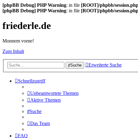
[phpBB Debug] PHP Warning
: in file
[ROOT]/phpbb/session.ph
[phpBB Debug] PHP Warning
: in file
[ROOT]/phpbb/session.ph
friederle.de
Monnem vorne!
Zum Inhalt
Erweiterte Suche
Suche
Schnellzugriff
Unbeantwortete Themen
Aktive Themen
Suche
Das Team
FAQ