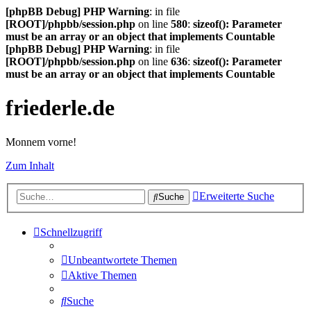
[phpBB Debug] PHP Warning
: in file
[ROOT]/phpbb/session.php
on line
580
:
sizeof(): Parameter
must be an array or an object that implements Countable
[phpBB Debug] PHP Warning
: in file
[ROOT]/phpbb/session.php
on line
636
:
sizeof(): Parameter
must be an array or an object that implements Countable
friederle.de
Monnem vorne!
Zum Inhalt
Erweiterte Suche
Suche
Schnellzugriff
Unbeantwortete Themen
Aktive Themen
Suche