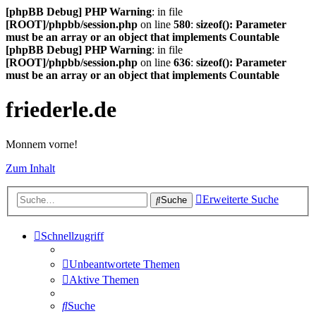
[phpBB Debug] PHP Warning
: in file
[ROOT]/phpbb/session.php
on line
580
:
sizeof(): Parameter
must be an array or an object that implements Countable
[phpBB Debug] PHP Warning
: in file
[ROOT]/phpbb/session.php
on line
636
:
sizeof(): Parameter
must be an array or an object that implements Countable
friederle.de
Monnem vorne!
Zum Inhalt
Erweiterte Suche
Suche
Schnellzugriff
Unbeantwortete Themen
Aktive Themen
Suche