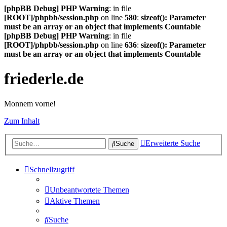
[phpBB Debug] PHP Warning
: in file
[ROOT]/phpbb/session.php
on line
580
:
sizeof(): Parameter
must be an array or an object that implements Countable
[phpBB Debug] PHP Warning
: in file
[ROOT]/phpbb/session.php
on line
636
:
sizeof(): Parameter
must be an array or an object that implements Countable
friederle.de
Monnem vorne!
Zum Inhalt
Erweiterte Suche
Suche
Schnellzugriff
Unbeantwortete Themen
Aktive Themen
Suche