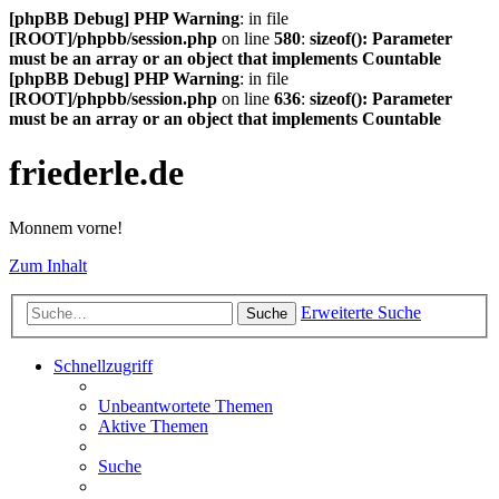
[phpBB Debug] PHP Warning
: in file
[ROOT]/phpbb/session.php
on line
580
:
sizeof(): Parameter
must be an array or an object that implements Countable
[phpBB Debug] PHP Warning
: in file
[ROOT]/phpbb/session.php
on line
636
:
sizeof(): Parameter
must be an array or an object that implements Countable
friederle.de
Monnem vorne!
Zum Inhalt
Erweiterte Suche
Suche
Schnellzugriff
Unbeantwortete Themen
Aktive Themen
Suche