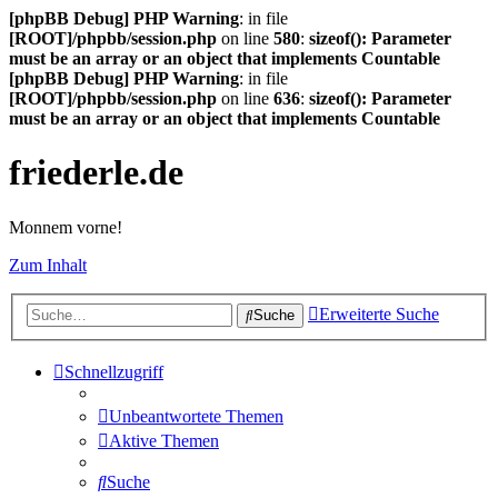
[phpBB Debug] PHP Warning
: in file
[ROOT]/phpbb/session.php
on line
580
:
sizeof(): Parameter
must be an array or an object that implements Countable
[phpBB Debug] PHP Warning
: in file
[ROOT]/phpbb/session.php
on line
636
:
sizeof(): Parameter
must be an array or an object that implements Countable
friederle.de
Monnem vorne!
Zum Inhalt
Erweiterte Suche
Suche
Schnellzugriff
Unbeantwortete Themen
Aktive Themen
Suche