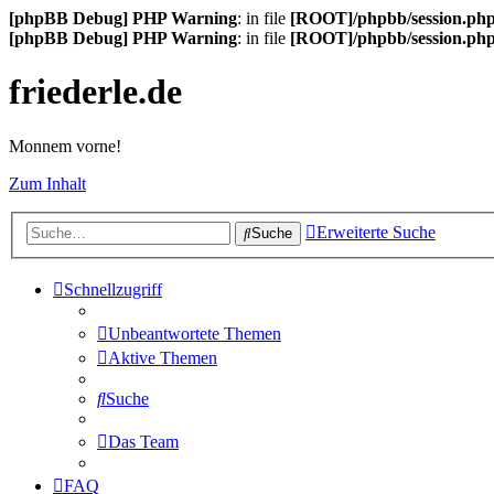
[phpBB Debug] PHP Warning
: in file
[ROOT]/phpbb/session.ph
[phpBB Debug] PHP Warning
: in file
[ROOT]/phpbb/session.ph
friederle.de
Monnem vorne!
Zum Inhalt
Erweiterte Suche
Suche
Schnellzugriff
Unbeantwortete Themen
Aktive Themen
Suche
Das Team
FAQ