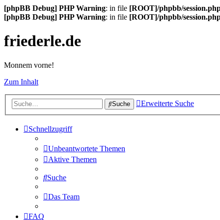
[phpBB Debug] PHP Warning
: in file
[ROOT]/phpbb/session.ph
[phpBB Debug] PHP Warning
: in file
[ROOT]/phpbb/session.ph
friederle.de
Monnem vorne!
Zum Inhalt
Erweiterte Suche
Suche
Schnellzugriff
Unbeantwortete Themen
Aktive Themen
Suche
Das Team
FAQ