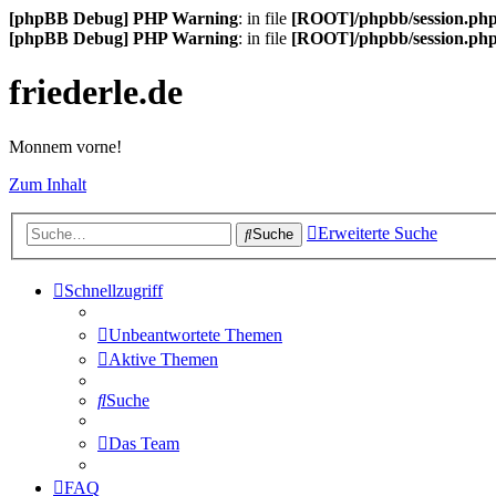
[phpBB Debug] PHP Warning
: in file
[ROOT]/phpbb/session.ph
[phpBB Debug] PHP Warning
: in file
[ROOT]/phpbb/session.ph
friederle.de
Monnem vorne!
Zum Inhalt
Erweiterte Suche
Suche
Schnellzugriff
Unbeantwortete Themen
Aktive Themen
Suche
Das Team
FAQ