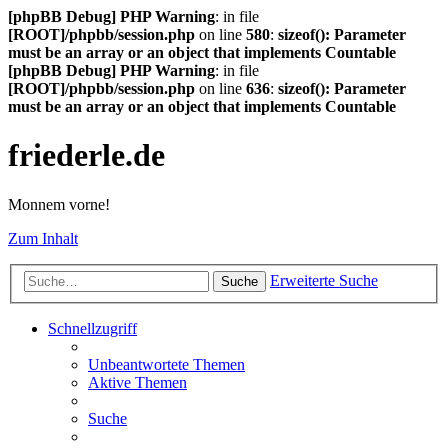
[phpBB Debug] PHP Warning
: in file
[ROOT]/phpbb/session.php
on line
580
:
sizeof(): Parameter
must be an array or an object that implements Countable
[phpBB Debug] PHP Warning
: in file
[ROOT]/phpbb/session.php
on line
636
:
sizeof(): Parameter
must be an array or an object that implements Countable
friederle.de
Monnem vorne!
Zum Inhalt
Erweiterte Suche
Suche
Schnellzugriff
Unbeantwortete Themen
Aktive Themen
Suche