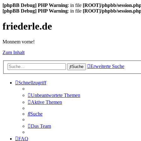
[phpBB Debug] PHP Warning
: in file
[ROOT]/phpbb/session.ph
[phpBB Debug] PHP Warning
: in file
[ROOT]/phpbb/session.ph
friederle.de
Monnem vorne!
Zum Inhalt
Erweiterte Suche
Suche
Schnellzugriff
Unbeantwortete Themen
Aktive Themen
Suche
Das Team
FAQ