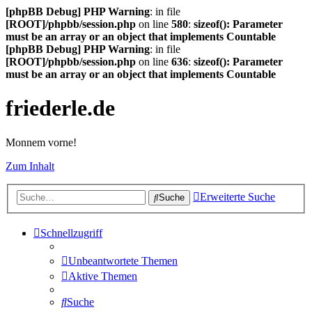
[phpBB Debug] PHP Warning
: in file
[ROOT]/phpbb/session.php
on line
580
:
sizeof(): Parameter
must be an array or an object that implements Countable
[phpBB Debug] PHP Warning
: in file
[ROOT]/phpbb/session.php
on line
636
:
sizeof(): Parameter
must be an array or an object that implements Countable
friederle.de
Monnem vorne!
Zum Inhalt
Erweiterte Suche
Suche
Schnellzugriff
Unbeantwortete Themen
Aktive Themen
Suche