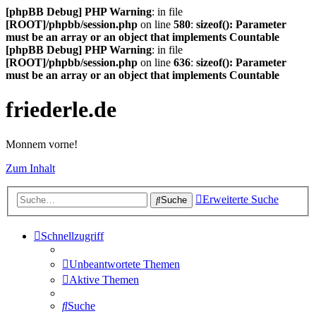
[phpBB Debug] PHP Warning
: in file
[ROOT]/phpbb/session.php
on line
580
:
sizeof(): Parameter
must be an array or an object that implements Countable
[phpBB Debug] PHP Warning
: in file
[ROOT]/phpbb/session.php
on line
636
:
sizeof(): Parameter
must be an array or an object that implements Countable
friederle.de
Monnem vorne!
Zum Inhalt
Erweiterte Suche
Suche
Schnellzugriff
Unbeantwortete Themen
Aktive Themen
Suche