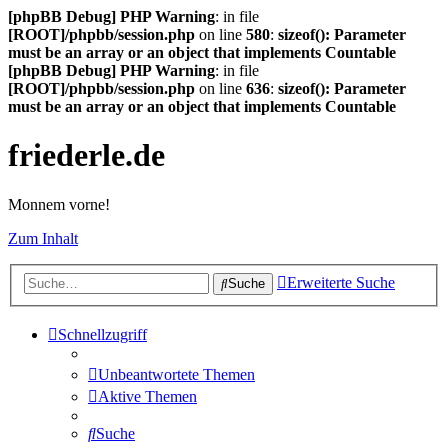
[phpBB Debug] PHP Warning
: in file
[ROOT]/phpbb/session.php
on line
580
:
sizeof(): Parameter
must be an array or an object that implements Countable
[phpBB Debug] PHP Warning
: in file
[ROOT]/phpbb/session.php
on line
636
:
sizeof(): Parameter
must be an array or an object that implements Countable
friederle.de
Monnem vorne!
Zum Inhalt
Erweiterte Suche
Suche
Schnellzugriff
Unbeantwortete Themen
Aktive Themen
Suche