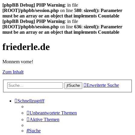
[phpBB Debug] PHP Warning
: in file
[ROOT]/phpbb/session.php
on line
580
:
sizeof(): Parameter
must be an array or an object that implements Countable
[phpBB Debug] PHP Warning
: in file
[ROOT]/phpbb/session.php
on line
636
:
sizeof(): Parameter
must be an array or an object that implements Countable
friederle.de
Monnem vorne!
Zum Inhalt
Erweiterte Suche
Suche
Schnellzugriff
Unbeantwortete Themen
Aktive Themen
Suche