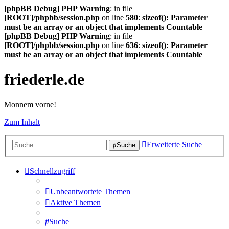
[phpBB Debug] PHP Warning
: in file
[ROOT]/phpbb/session.php
on line
580
:
sizeof(): Parameter
must be an array or an object that implements Countable
[phpBB Debug] PHP Warning
: in file
[ROOT]/phpbb/session.php
on line
636
:
sizeof(): Parameter
must be an array or an object that implements Countable
friederle.de
Monnem vorne!
Zum Inhalt
Erweiterte Suche
Suche
Schnellzugriff
Unbeantwortete Themen
Aktive Themen
Suche