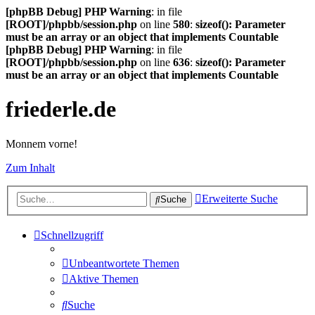
[phpBB Debug] PHP Warning
: in file
[ROOT]/phpbb/session.php
on line
580
:
sizeof(): Parameter
must be an array or an object that implements Countable
[phpBB Debug] PHP Warning
: in file
[ROOT]/phpbb/session.php
on line
636
:
sizeof(): Parameter
must be an array or an object that implements Countable
friederle.de
Monnem vorne!
Zum Inhalt
Erweiterte Suche
Suche
Schnellzugriff
Unbeantwortete Themen
Aktive Themen
Suche