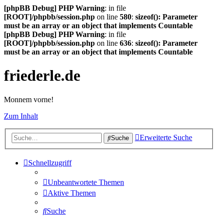
[phpBB Debug] PHP Warning
: in file
[ROOT]/phpbb/session.php
on line
580
:
sizeof(): Parameter
must be an array or an object that implements Countable
[phpBB Debug] PHP Warning
: in file
[ROOT]/phpbb/session.php
on line
636
:
sizeof(): Parameter
must be an array or an object that implements Countable
friederle.de
Monnem vorne!
Zum Inhalt
Erweiterte Suche
Suche
Schnellzugriff
Unbeantwortete Themen
Aktive Themen
Suche