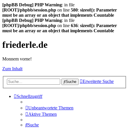
[phpBB Debug] PHP Warning
: in file
[ROOT]/phpbb/session.php
on line
580
:
sizeof(): Parameter
must be an array or an object that implements Countable
[phpBB Debug] PHP Warning
: in file
[ROOT]/phpbb/session.php
on line
636
:
sizeof(): Parameter
must be an array or an object that implements Countable
friederle.de
Monnem vorne!
Zum Inhalt
Erweiterte Suche
Suche
Schnellzugriff
Unbeantwortete Themen
Aktive Themen
Suche