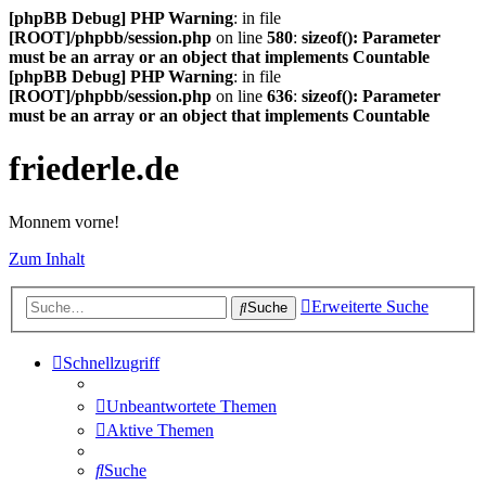
[phpBB Debug] PHP Warning
: in file
[ROOT]/phpbb/session.php
on line
580
:
sizeof(): Parameter
must be an array or an object that implements Countable
[phpBB Debug] PHP Warning
: in file
[ROOT]/phpbb/session.php
on line
636
:
sizeof(): Parameter
must be an array or an object that implements Countable
friederle.de
Monnem vorne!
Zum Inhalt
Erweiterte Suche
Suche
Schnellzugriff
Unbeantwortete Themen
Aktive Themen
Suche