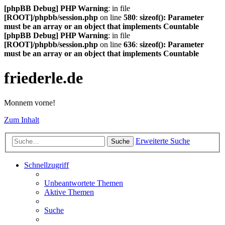
[phpBB Debug] PHP Warning
: in file
[ROOT]/phpbb/session.php
on line
580
:
sizeof(): Parameter
must be an array or an object that implements Countable
[phpBB Debug] PHP Warning
: in file
[ROOT]/phpbb/session.php
on line
636
:
sizeof(): Parameter
must be an array or an object that implements Countable
friederle.de
Monnem vorne!
Zum Inhalt
Erweiterte Suche
Suche
Schnellzugriff
Unbeantwortete Themen
Aktive Themen
Suche