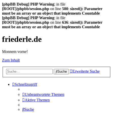
[phpBB Debug] PHP Warning
: in file
[ROOT]/phpbb/session.php
on line
580
:
sizeof(): Parameter
must be an array or an object that implements Countable
[phpBB Debug] PHP Warning
: in file
[ROOT]/phpbb/session.php
on line
636
:
sizeof(): Parameter
must be an array or an object that implements Countable
friederle.de
Monnem vorne!
Zum Inhalt
Erweiterte Suche
Suche
Schnellzugriff
Unbeantwortete Themen
Aktive Themen
Suche