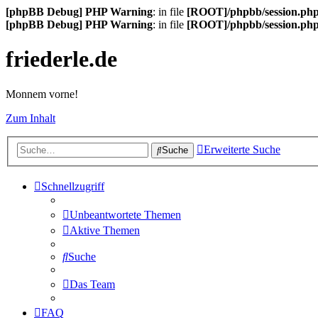
[phpBB Debug] PHP Warning
: in file
[ROOT]/phpbb/session.ph
[phpBB Debug] PHP Warning
: in file
[ROOT]/phpbb/session.ph
friederle.de
Monnem vorne!
Zum Inhalt
Erweiterte Suche
Suche
Schnellzugriff
Unbeantwortete Themen
Aktive Themen
Suche
Das Team
FAQ