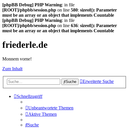
[phpBB Debug] PHP Warning
: in file
[ROOT]/phpbb/session.php
on line
580
:
sizeof(): Parameter
must be an array or an object that implements Countable
[phpBB Debug] PHP Warning
: in file
[ROOT]/phpbb/session.php
on line
636
:
sizeof(): Parameter
must be an array or an object that implements Countable
friederle.de
Monnem vorne!
Zum Inhalt
Erweiterte Suche
Suche
Schnellzugriff
Unbeantwortete Themen
Aktive Themen
Suche