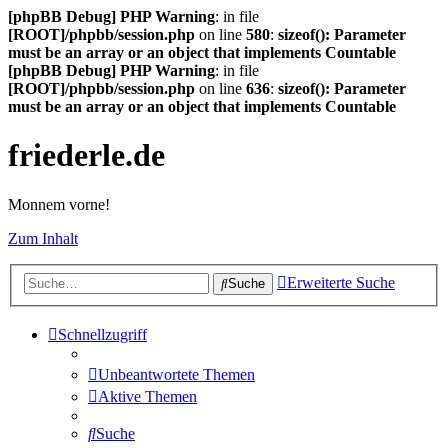
[phpBB Debug] PHP Warning
: in file
[ROOT]/phpbb/session.php
on line
580
:
sizeof(): Parameter
must be an array or an object that implements Countable
[phpBB Debug] PHP Warning
: in file
[ROOT]/phpbb/session.php
on line
636
:
sizeof(): Parameter
must be an array or an object that implements Countable
friederle.de
Monnem vorne!
Zum Inhalt
Erweiterte Suche
Suche
Schnellzugriff
Unbeantwortete Themen
Aktive Themen
Suche