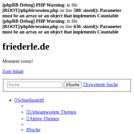
[phpBB Debug] PHP Warning
: in file
[ROOT]/phpbb/session.php
on line
580
:
sizeof(): Parameter
must be an array or an object that implements Countable
[phpBB Debug] PHP Warning
: in file
[ROOT]/phpbb/session.php
on line
636
:
sizeof(): Parameter
must be an array or an object that implements Countable
friederle.de
Monnem vorne!
Zum Inhalt
Erweiterte Suche
Suche
Schnellzugriff
Unbeantwortete Themen
Aktive Themen
Suche