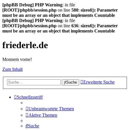
[phpBB Debug] PHP Warning
: in file
[ROOT]/phpbb/session.php
on line
580
:
sizeof(): Parameter
must be an array or an object that implements Countable
[phpBB Debug] PHP Warning
: in file
[ROOT]/phpbb/session.php
on line
636
:
sizeof(): Parameter
must be an array or an object that implements Countable
friederle.de
Monnem vorne!
Zum Inhalt
Erweiterte Suche
Suche
Schnellzugriff
Unbeantwortete Themen
Aktive Themen
Suche