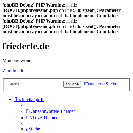
[phpBB Debug] PHP Warning
: in file
[ROOT]/phpbb/session.php
on line
580
:
sizeof(): Parameter
must be an array or an object that implements Countable
[phpBB Debug] PHP Warning
: in file
[ROOT]/phpbb/session.php
on line
636
:
sizeof(): Parameter
must be an array or an object that implements Countable
friederle.de
Monnem vorne!
Zum Inhalt
Erweiterte Suche
Suche
Schnellzugriff
Unbeantwortete Themen
Aktive Themen
Suche