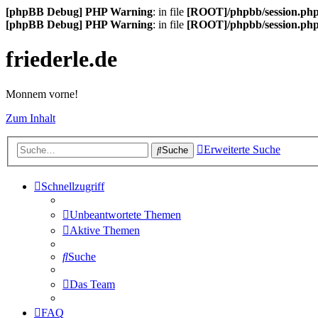
[phpBB Debug] PHP Warning
: in file
[ROOT]/phpbb/session.ph
[phpBB Debug] PHP Warning
: in file
[ROOT]/phpbb/session.ph
friederle.de
Monnem vorne!
Zum Inhalt
Erweiterte Suche
Suche
Schnellzugriff
Unbeantwortete Themen
Aktive Themen
Suche
Das Team
FAQ