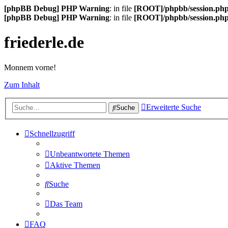
[phpBB Debug] PHP Warning
: in file
[ROOT]/phpbb/session.ph
[phpBB Debug] PHP Warning
: in file
[ROOT]/phpbb/session.ph
friederle.de
Monnem vorne!
Zum Inhalt
Erweiterte Suche
Suche
Schnellzugriff
Unbeantwortete Themen
Aktive Themen
Suche
Das Team
FAQ