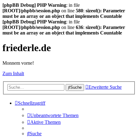
[phpBB Debug] PHP Warning
: in file
[ROOT]/phpbb/session.php
on line
580
:
sizeof(): Parameter
must be an array or an object that implements Countable
[phpBB Debug] PHP Warning
: in file
[ROOT]/phpbb/session.php
on line
636
:
sizeof(): Parameter
must be an array or an object that implements Countable
friederle.de
Monnem vorne!
Zum Inhalt
Erweiterte Suche
Suche
Schnellzugriff
Unbeantwortete Themen
Aktive Themen
Suche