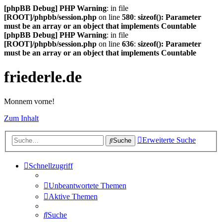
[phpBB Debug] PHP Warning
: in file
[ROOT]/phpbb/session.php
on line
580
:
sizeof(): Parameter
must be an array or an object that implements Countable
[phpBB Debug] PHP Warning
: in file
[ROOT]/phpbb/session.php
on line
636
:
sizeof(): Parameter
must be an array or an object that implements Countable
friederle.de
Monnem vorne!
Zum Inhalt
Erweiterte Suche
Suche
Schnellzugriff
Unbeantwortete Themen
Aktive Themen
Suche