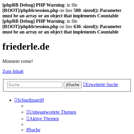
[phpBB Debug] PHP Warning
: in file
[ROOT]/phpbb/session.php
on line
580
:
sizeof(): Parameter
must be an array or an object that implements Countable
[phpBB Debug] PHP Warning
: in file
[ROOT]/phpbb/session.php
on line
636
:
sizeof(): Parameter
must be an array or an object that implements Countable
friederle.de
Monnem vorne!
Zum Inhalt
Erweiterte Suche
Suche
Schnellzugriff
Unbeantwortete Themen
Aktive Themen
Suche