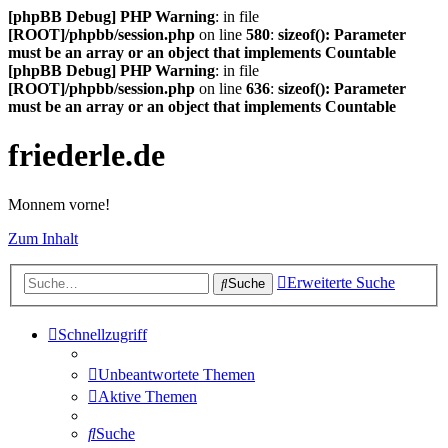
[phpBB Debug] PHP Warning
: in file
[ROOT]/phpbb/session.php
on line
580
:
sizeof(): Parameter
must be an array or an object that implements Countable
[phpBB Debug] PHP Warning
: in file
[ROOT]/phpbb/session.php
on line
636
:
sizeof(): Parameter
must be an array or an object that implements Countable
friederle.de
Monnem vorne!
Zum Inhalt
Erweiterte Suche
Suche
Schnellzugriff
Unbeantwortete Themen
Aktive Themen
Suche