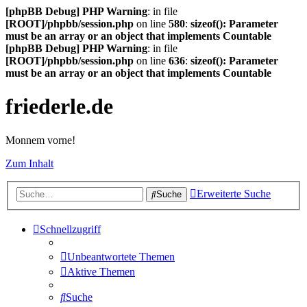
[phpBB Debug] PHP Warning
: in file
[ROOT]/phpbb/session.php
on line
580
:
sizeof(): Parameter
must be an array or an object that implements Countable
[phpBB Debug] PHP Warning
: in file
[ROOT]/phpbb/session.php
on line
636
:
sizeof(): Parameter
must be an array or an object that implements Countable
friederle.de
Monnem vorne!
Zum Inhalt
Erweiterte Suche
Suche
Schnellzugriff
Unbeantwortete Themen
Aktive Themen
Suche