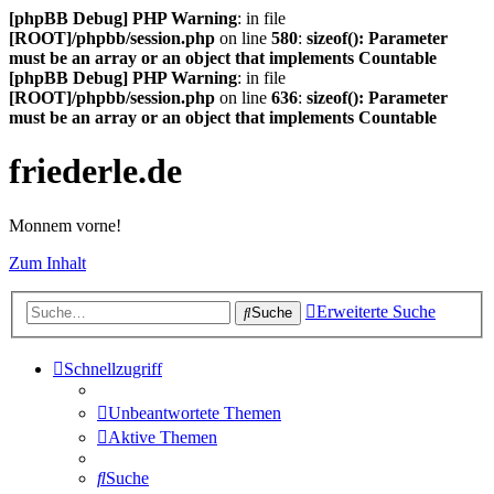
[phpBB Debug] PHP Warning
: in file
[ROOT]/phpbb/session.php
on line
580
:
sizeof(): Parameter
must be an array or an object that implements Countable
[phpBB Debug] PHP Warning
: in file
[ROOT]/phpbb/session.php
on line
636
:
sizeof(): Parameter
must be an array or an object that implements Countable
friederle.de
Monnem vorne!
Zum Inhalt
Erweiterte Suche
Suche
Schnellzugriff
Unbeantwortete Themen
Aktive Themen
Suche