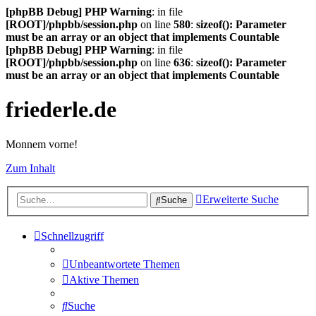
[phpBB Debug] PHP Warning
: in file
[ROOT]/phpbb/session.php
on line
580
:
sizeof(): Parameter
must be an array or an object that implements Countable
[phpBB Debug] PHP Warning
: in file
[ROOT]/phpbb/session.php
on line
636
:
sizeof(): Parameter
must be an array or an object that implements Countable
friederle.de
Monnem vorne!
Zum Inhalt
Erweiterte Suche
Suche
Schnellzugriff
Unbeantwortete Themen
Aktive Themen
Suche