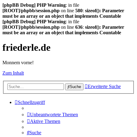
[phpBB Debug] PHP Warning
: in file
[ROOT]/phpbb/session.php
on line
580
:
sizeof(): Parameter
must be an array or an object that implements Countable
[phpBB Debug] PHP Warning
: in file
[ROOT]/phpbb/session.php
on line
636
:
sizeof(): Parameter
must be an array or an object that implements Countable
friederle.de
Monnem vorne!
Zum Inhalt
Erweiterte Suche
Suche
Schnellzugriff
Unbeantwortete Themen
Aktive Themen
Suche