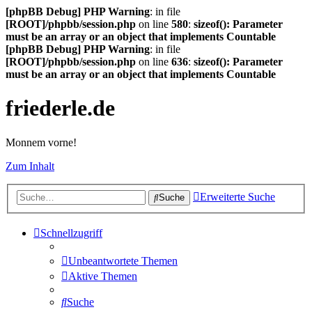
[phpBB Debug] PHP Warning
: in file
[ROOT]/phpbb/session.php
on line
580
:
sizeof(): Parameter
must be an array or an object that implements Countable
[phpBB Debug] PHP Warning
: in file
[ROOT]/phpbb/session.php
on line
636
:
sizeof(): Parameter
must be an array or an object that implements Countable
friederle.de
Monnem vorne!
Zum Inhalt
Erweiterte Suche
Suche
Schnellzugriff
Unbeantwortete Themen
Aktive Themen
Suche