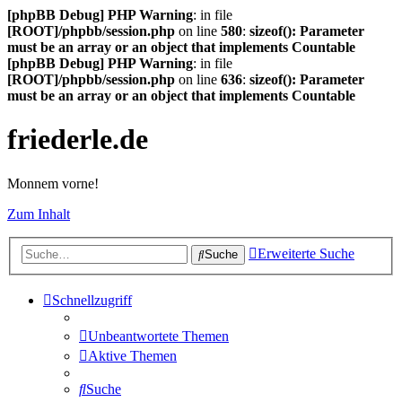
[phpBB Debug] PHP Warning
: in file
[ROOT]/phpbb/session.php
on line
580
:
sizeof(): Parameter
must be an array or an object that implements Countable
[phpBB Debug] PHP Warning
: in file
[ROOT]/phpbb/session.php
on line
636
:
sizeof(): Parameter
must be an array or an object that implements Countable
friederle.de
Monnem vorne!
Zum Inhalt
Erweiterte Suche
Suche
Schnellzugriff
Unbeantwortete Themen
Aktive Themen
Suche