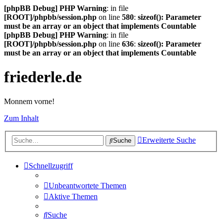
[phpBB Debug] PHP Warning
: in file
[ROOT]/phpbb/session.php
on line
580
:
sizeof(): Parameter
must be an array or an object that implements Countable
[phpBB Debug] PHP Warning
: in file
[ROOT]/phpbb/session.php
on line
636
:
sizeof(): Parameter
must be an array or an object that implements Countable
friederle.de
Monnem vorne!
Zum Inhalt
Erweiterte Suche
Suche
Schnellzugriff
Unbeantwortete Themen
Aktive Themen
Suche