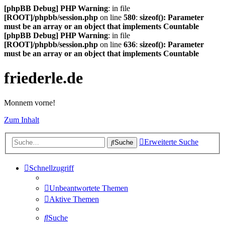
[phpBB Debug] PHP Warning
: in file
[ROOT]/phpbb/session.php
on line
580
:
sizeof(): Parameter
must be an array or an object that implements Countable
[phpBB Debug] PHP Warning
: in file
[ROOT]/phpbb/session.php
on line
636
:
sizeof(): Parameter
must be an array or an object that implements Countable
friederle.de
Monnem vorne!
Zum Inhalt
Erweiterte Suche
Suche
Schnellzugriff
Unbeantwortete Themen
Aktive Themen
Suche