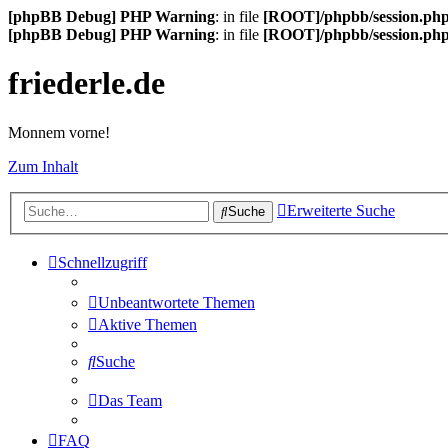
[phpBB Debug] PHP Warning
: in file
[ROOT]/phpbb/session.ph
[phpBB Debug] PHP Warning
: in file
[ROOT]/phpbb/session.ph
friederle.de
Monnem vorne!
Zum Inhalt
Erweiterte Suche
Suche
Schnellzugriff
Unbeantwortete Themen
Aktive Themen
Suche
Das Team
FAQ