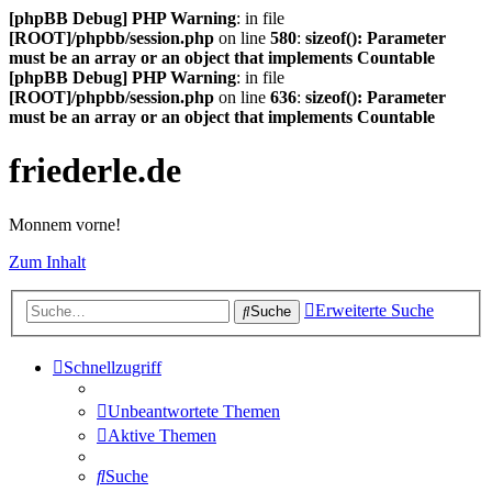
[phpBB Debug] PHP Warning
: in file
[ROOT]/phpbb/session.php
on line
580
:
sizeof(): Parameter
must be an array or an object that implements Countable
[phpBB Debug] PHP Warning
: in file
[ROOT]/phpbb/session.php
on line
636
:
sizeof(): Parameter
must be an array or an object that implements Countable
friederle.de
Monnem vorne!
Zum Inhalt
Erweiterte Suche
Suche
Schnellzugriff
Unbeantwortete Themen
Aktive Themen
Suche